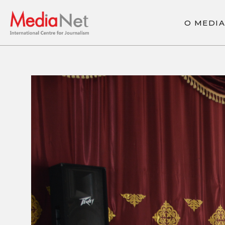
О
M
E
D
I
A
О
M
E
D
I
A