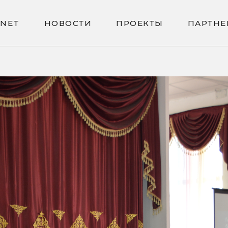
N
E
T
Н
О
В
О
С
Т
И
П
Р
О
Е
К
Т
Ы
П
А
Р
Т
Н
Е
N
E
T
Н
О
В
О
С
Т
И
П
Р
О
Е
К
Т
Ы
П
А
Р
Т
Н
Е