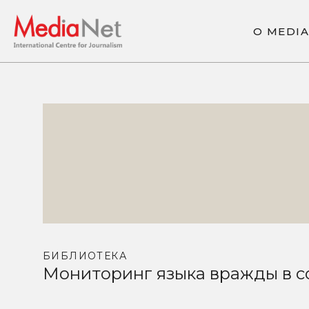
О
M
E
D
I
A
О
M
E
D
I
A
БИБЛИОТЕКА
Мониторинг языка вражды в со