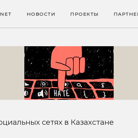
N
E
T
Н
О
В
О
С
Т
И
П
Р
О
Е
К
Т
Ы
П
А
Р
Т
Н
Е
N
E
T
Н
О
В
О
С
Т
И
П
Р
О
Е
К
Т
Ы
П
А
Р
Т
Н
Е
циальных сетях в Казахстане