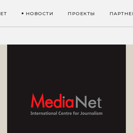
N
E
T
Н
О
В
О
С
Т
И
П
Р
О
Е
К
Т
Ы
П
А
Р
Т
Н
Е
N
E
T
Н
О
В
О
С
Т
И
П
Р
О
Е
К
Т
Ы
П
А
Р
Т
Н
Е