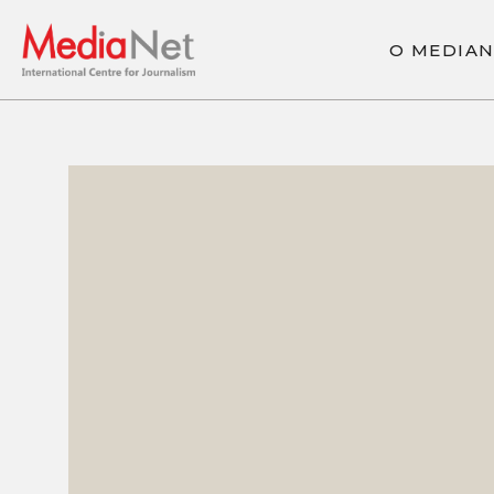
О
M
E
D
I
A
О
M
E
D
I
A