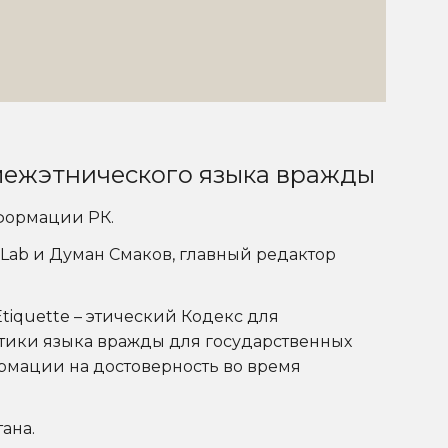
 межэтнического языка вражды
формации РК.
Lab и Думан Смаков, главный редактор
tiquette – этический Кодекс для
тики языка вражды для государственных
рмации на достоверность во время
ана.