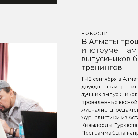
НОВОСТИ
В Алматы про
инструментам
выпускников б
тренингов
11-12 сентября в Ал
двухдневный тренинг 
лучших выпускников
проведённых весной 
журналисты, редакто
журналистики из Аста
Кызылорды, Туркестан
Программа была напр