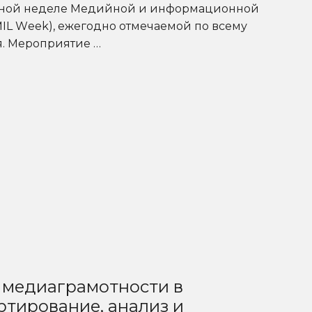
ьной неделе Медийной и информационной
MIL Week), ежегодно отмечаемой по всему
я. Мероприятие …
 медиаграмотности в
артирование, анализ и