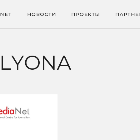
N
E
T
Н
О
В
О
С
Т
И
П
Р
О
Е
К
Т
Ы
П
А
Р
Т
Н
Е
N
E
T
Н
О
В
О
С
Т
И
П
Р
О
Е
К
Т
Ы
П
А
Р
Т
Н
Е
ALYONA