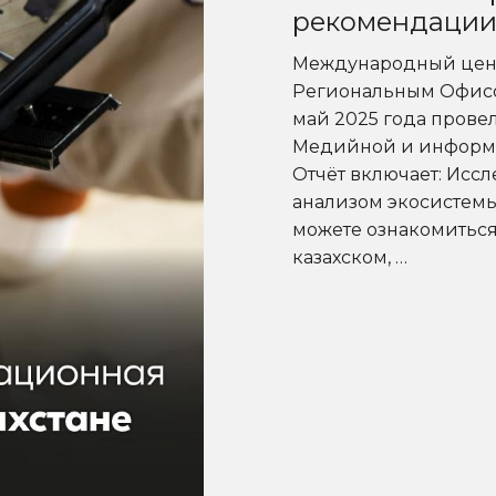
рекомендаци
Международный цент
Региональным Офисо
май 2025 года прове
Медийной и информац
Отчёт включает: Исс
анализом экосистемы 
можете ознакомиться
казахском, …