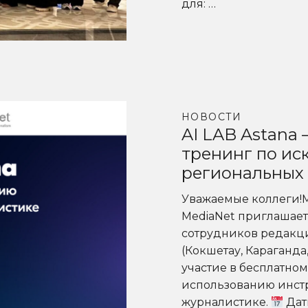
для: …
НОВОСТИ
AI LAB Astana
тренинг по ис
региональных
Уважаемые коллеги!
MediaNet приглашает
сотрудников редакци
(Кокшетау, Караганда
участие в бесплатно
использованию инстр
журналистике.
Дат