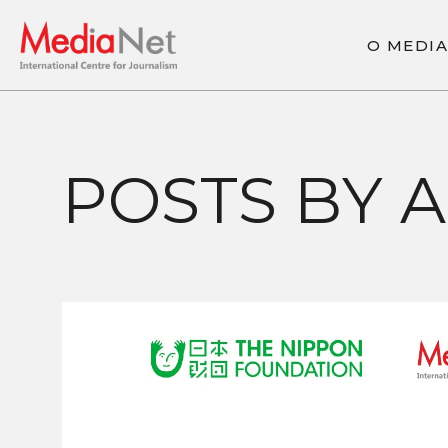
О
M
E
D
I
A
О
M
E
D
I
A
POSTS BY 