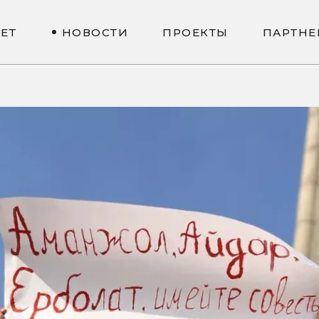
N
E
T
Н
О
В
О
С
Т
И
П
Р
О
Е
К
Т
Ы
П
А
Р
Т
Н
Е
N
E
T
Н
О
В
О
С
Т
И
П
Р
О
Е
К
Т
Ы
П
А
Р
Т
Н
Е