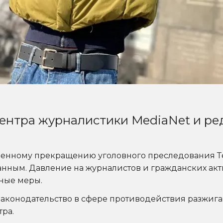
нтра журналистики MediaNet и реда
дленному прекращению уголовного преследования Т
ным. Давление на журналистов и гражданских акти
бные меры.
аконодательство в сфере противодействия разжигани
тра.