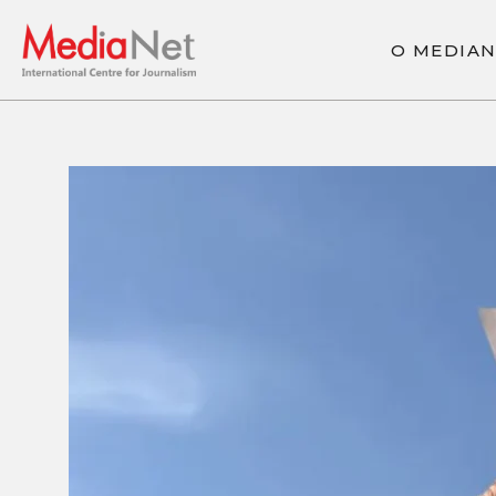
О
M
E
D
I
A
О
M
E
D
I
A