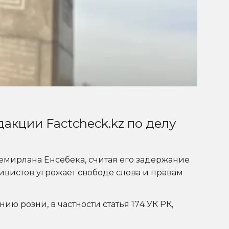
кции Factcheck.kz по делу
емирлана Енсебека, считая его задержание
вистов угрожает свободе слова и правам
ю розни, в частности статья 174 УК РК,