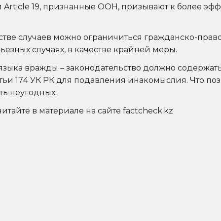
rticle 19, признанные ООН, призывают к более эф
шинстве случаев можно ограничиться гражданско-пра
езных случаях, в качестве крайней меры.
языка вражды – законодательство должно содержа
и 174 УК РК для подавления инакомыслия. Что поз
ть неугодных.
итайте в материале на сайте
factcheck.kz