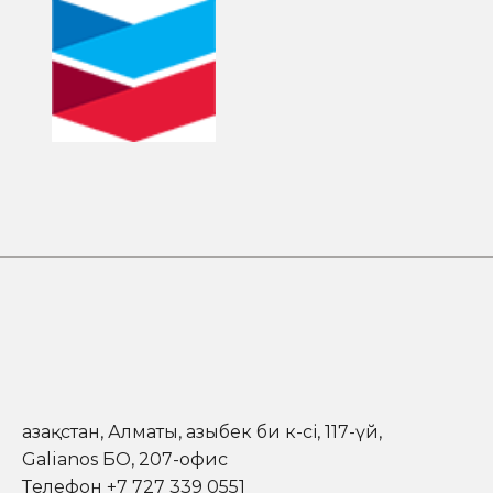
Ш
е
в
р
о
н
М
ұ
н
а
й
г
а
з
И
н
к
.
Қазақстан, Алматы, Қазыбек би к-сі, 117-үй,
Galianos БО, 207-офис
Телефон +7 727 339 0551