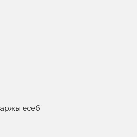
аржы есебі