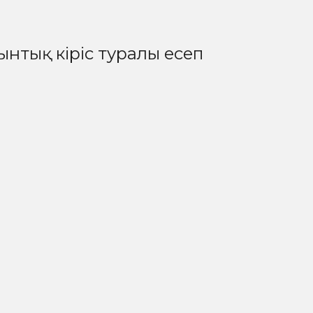
ынтық кіріс туралы есеп