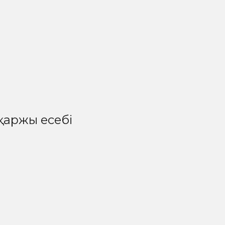
қаржы есебі