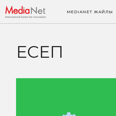
M
E
D
I
A
N
E
T
Ж
А
Й
Л
Ы
M
E
D
I
A
N
E
T
Ж
А
Й
Л
Ы
ЕСЕП