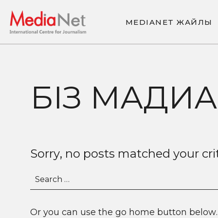
M
E
D
I
A
N
E
T
Ж
А
Й
Л
Ы
M
E
D
I
A
N
E
T
Ж
А
Й
Л
Ы
БІЗ МАДИ
Sorry, no posts matched your cri
Search
for:
Or you can use the go home button below.