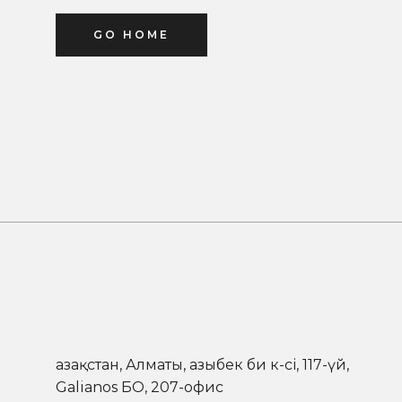
GO HOME
Қазақстан, Алматы, Қазыбек би к-сі, 117-үй,
Galianos БО, 207-офис