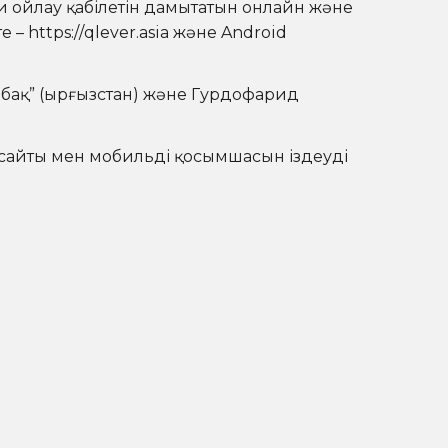
и ойлау қабілетін дамытатын онлайн және
те –
https://qlever.asia
және Android
абақ” (Қырғызстан) және Гурдофарид
сайты мен мобильді қосымшасын іздеуді