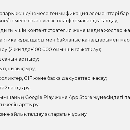
малары және/немесе геймификация элементтері бар б
әне/немесе соған ұқсас платформаларды талдау;
ығы үшін контент стратегия және медиа жоспар жа
 тактика құралдары мен байланыс каналдарымен марк
ыру (2 жылда+100 000 ойыншыға жеткізу);
санын арттыру;
ып, қызықтыру;
оликтер, GIF және басқа да суреттер жасау;
ңтайландыру;
осымшаның Google Play және App Store жүйесіндегі 
ижесін арттыру;
әне айлық талдау ақпаратын ұсыну.