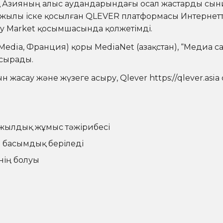
ық Азияның алыс аудандарындағы осал жастарды сын
0 жылы іске қосылған QLEVER платформасы Интернет
y Market қосымшасында қолжетімді.
edia, Франция) қоры MediaNet (Қазақстан), “Медиа с
асырады.
н жасау және жүзеге асыру, Qlever
https://qlever.asia
 жылдық жұмыс тәжірибесі
е басымдық беріледі
нің болуы