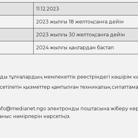
11.12.2023
2023 жылғы 18 желтоқсанға дейін
2023 жылғы 30 желтоқсанға дейін
2024 жылғы қаңтардан бастап
ды тұлғалардың мемлекеттік реестріндегі көшірім к
етілетін қызметтер қамтылған техникалық сипаттама
nfo@medianet.ngo
электронды поштасына жіберу кер
ныс нөмірлерін көрсетіңіз.