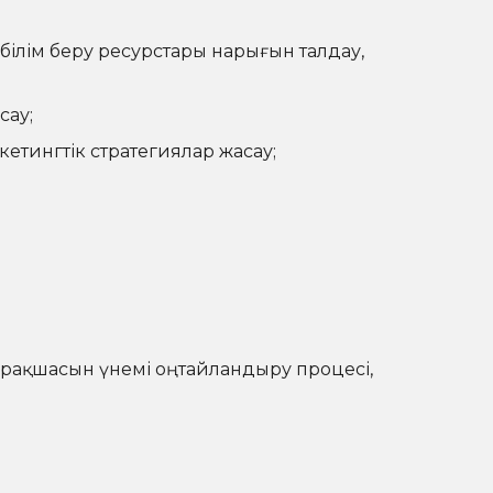
ілім беру ресурстары нарығын талдау,
сау;
етингтік стратегиялар жасау;
парақшасын үнемі оңтайландыру процесі,