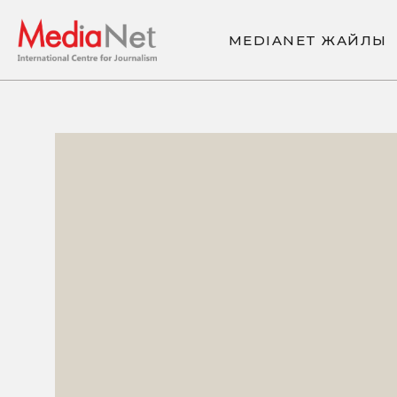
M
E
D
I
A
N
E
T
Ж
А
Й
Л
Ы
M
E
D
I
A
N
E
T
Ж
А
Й
Л
Ы