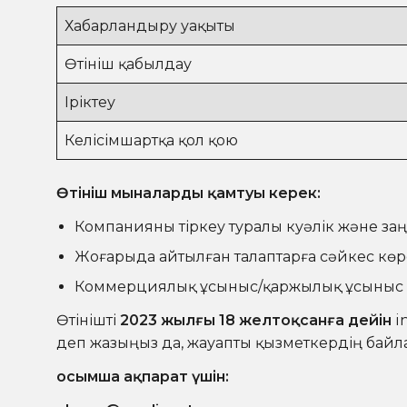
Хабарландыру уақыты
Өтініш қабылдау
Іріктеу
Келісімшартқа қол қою
Өтініш мыналарды қамтуы керек:
Компанияны тіркеу туралы куәлік және заң
Жоғарыда айтылған талаптарға сәйкес көрс
Коммерциялық ұсыныс/қаржылық ұсыныс
Өтінішті
2023 жылғы 18 желтоқсанға дейін
i
деп жазыңыз да, жауапты қызметкердің байла
Қосымша ақпарат үшін: