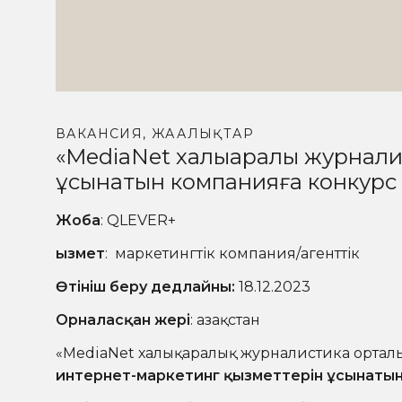
ВАКАНСИЯ
,
ЖАҢАЛЫҚТАР
«MediaNet халықаралық журнали
ұсынатын компанияға конкур
Жоба
: QLEVER+
Қызмет
: маркетингтік компания/агенттік
Өтініш беру дедлайны:
18.12.2023
Орналасқан жері
: Қазақстан
«MediaNet халықаралық журналистика ортал
интернет-маркетинг қызметтерін ұсынатын 