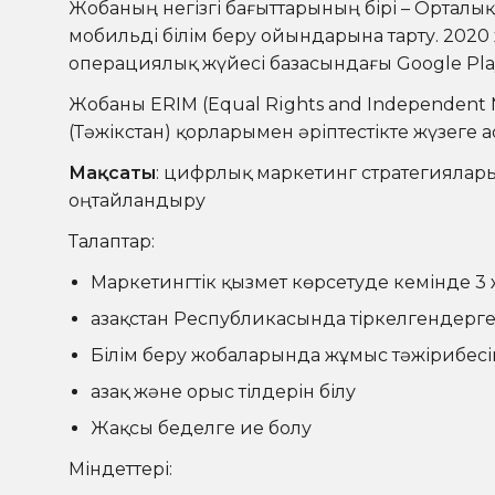
Жобаның негізгі бағыттарының бірі – Ортал
мобильді білім беру ойындарына тарту. 202
операциялық жүйесі базасындағы Google Pla
Жобаны ERIM (Equal Rights and Independent M
(Тәжікстан) қорларымен әріптестікте жүзеге 
Мақсаты
: цифрлық маркетинг стратегиялары
оңтайландыру
Талаптар:
Маркетингтік қызмет көрсетуде кемінде 3
Қазақстан Республикасында тіркелгендерг
Білім беру жобаларында жұмыс тәжірибесі
Қазақ және орыс тілдерін білу
Жақсы беделге ие болу
Міндеттері: