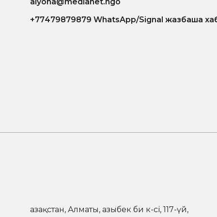
alyona@medianet.ngo
+77479879879 WhatsApp/Signal жазбаша ха
Қазақстан, Алматы, Қазыбек би к-сі, 117-үй,