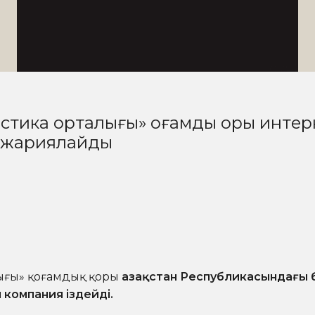
стика орталығы» қоғамдық қоры интер
с жариялайды
ығы» қоғамдық қоры
Қазақстан Республикасындағы 
компания іздейді.