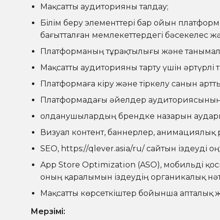
Мақсатты аудиторияны талдау;
Білім беру элементтері бар ойын платфор
бағытталған мемлекеттердегі бәсекелес ж
Платформаның тұрақтылығы және танымалд
Мақсатты аудиторияны тарту үшін әртүрлі
Платформаға кіру және тіркелу санын артт
Платформадағы әйелдер аудиториясының 
Қолданушылардың брендке назарын аудар
Визуал контент, баннерлер, анимациялық р
SEO,
https://qlever.asia/ru/
сайтын іздеуді о
App Store Optimization (ASO), мобильді қ
оның қаралымын іздеудің органикалық нәт
Мақсатты көрсеткіштер бойынша апталық ж
Мерзімі: