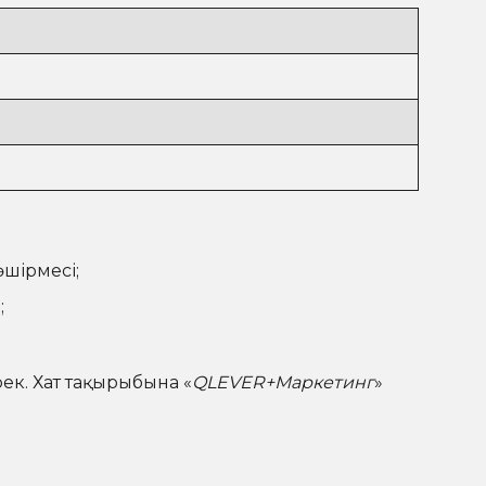
өшірмесі;
;
ек. Хат тақырыбына «
QLEVER
+Маркетинг
»