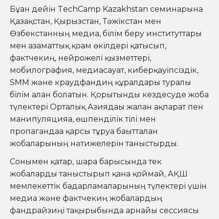
Бұған дейін TechCamp Kazakhstan семинарына
Қазақстан, Қырғызстан, Тәжікстан мен
Өзбекстанның медиа, білім беру институттары
мен азаматтық қоғам өкілдері қатысып,
фактчекиң, нейрожелі қызметтері,
мобилография, медиасауат, киберқауіпсіздік,
SMM және краудфандиң құралдары туралы
білім алған болатын. Қорытынды кездесуде жоба
түлектері Орталық Азиядағы жалған ақпарат пен
манипуляцияға, өшпенділік тілі мен
пропагандаға қарсы тұруға бағытталған
жобаларының нәтижелерін таныстырды.
Сонымен қатар, шара барысында тек
жобаларды таныстырып қана қоймай, АҚШ
мемлекеттік бағдарламаларының түлектері үшін
медиа және фактчекиң жобалардың
фандрайзиңі тақырыбында арнайы сессиясы