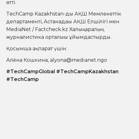
өтті.
TechCamp Kazakhstan-ды АҚШ Мемлекеттік
департаменті, Астанадағы АҚШ Елшілігі мен
MediaNet / Factcheck.kz Халықаралық
журналистика орталығы ұйымдастырды.
Қосымша ақпарат үшін:
Алёна Кошкина, alyona@medianet.ngo
#TechCampGlobal #TechCampKazakhstan
#TechCamp