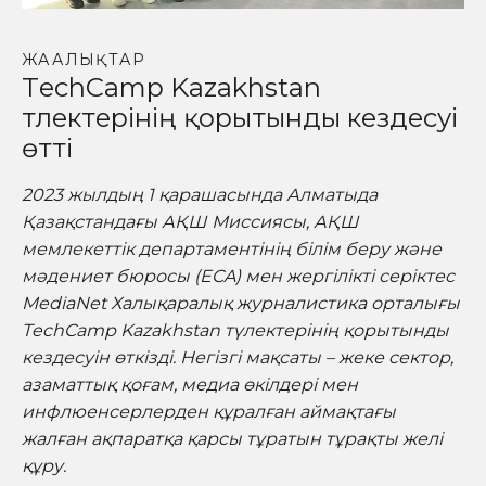
ЖАҢАЛЫҚТАР
TechCamp Kazakhstan
түлектерінің қорытынды кездесуі
өтті
2023 жылдың 1 қарашасында Алматыда
Қазақстандағы АҚШ Миссиясы, АҚШ
мемлекеттік департаментінің білім беру және
мәдениет бюросы (ECA) мен жергілікті серіктес
MediaNet Халықаралық журналистика орталығы
TechCamp Kazakhstan түлектерінің қорытынды
кездесуін өткізді. Негізгі мақсаты – жеке сектор,
азаматтық қоғам, медиа өкілдері мен
инфлюенсерлерден құралған аймақтағы
жалған ақпаратқа қарсы тұратын тұрақты желі
құру.