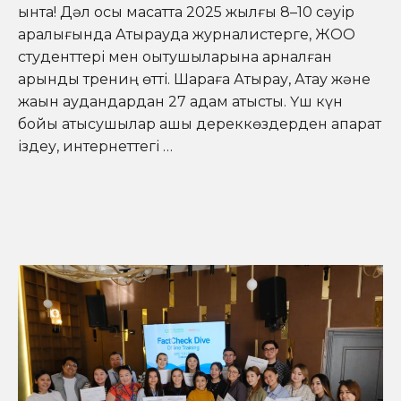
ынта! Дәл осы мақсатта 2025 жылғы 8–10 сәуір
аралығында Атырауда журналистерге, ЖОО
студенттері мен оқытушыларына арналған
қарқынды трениң өтті. Шараға Атырау, Ақтау және
жақын аудандардан 27 адам қатысты. Үш күн
бойы қатысушылар ашық дереккөздерден ақпарат
іздеу, интернеттегі …