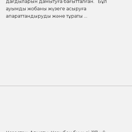
дағдыларын дамытуға бағытталған. Бұл
ауқымды жобаны жүзеге асыруға
ақпараттандыруды және тұрақты …