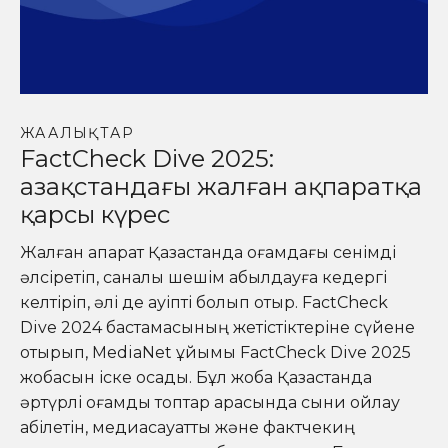
ЖАҢАЛЫҚТАР
FactCheck Dive 2025:
Қазақстандағы жалған ақпаратқа
қарсы күрес
Жалған ақпарат Қазақстанда қоғамдағы сенімді
әлсіретіп, саналы шешім қабылдауға кедергі
келтіріп, әлі де қауіпті болып отыр. FactCheck
Dive 2024 бастамасының жетістіктеріне сүйене
отырып, MediaNet ұйымы FactCheck Dive 2025
жобасын іске қосады. Бұл жоба Қазақстанда
әртүрлі қоғамдық топтар арасында сыни ойлау
қабілетін, медиасауатты және фактчекиң