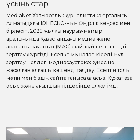
ұсыныcтар
MediaNet Халықаралық журналистика орталығы
Алматыдағы ЮНЕСКО-ның Өңірлік кеңсесімен
бірлесіп, 2025 жылғы наурыз-мамыр
аралығында Қазақстандағы медиа және
ақпараттық сауаттың (МАС) жай-күйіне кешенді
зерттеу жүргізді. Есепке мыналар кіреді: Бұл
зерттеу – елдегі медиасауат экожүйесіне
жасалған алғашқы кешенді талдау. Есептің толық
мәтінімен біздің сайтта таныса аласыз. Құжат қазақ,
орыс және ағылшын тілдерінде қолжетімді.