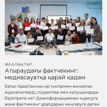
ЖАҢАЛЫҚТАР
Атыраудағы фактчекинг:
медиасауатқа қарай қадам
Батыс Қазақстанның әр түкпірінен жиналған
журналистерді, студенттер мен оқытушыларды
біріктіретін не? Дезинформациямен күресуге
және фактчекинг құралдарын меңгеруге деген