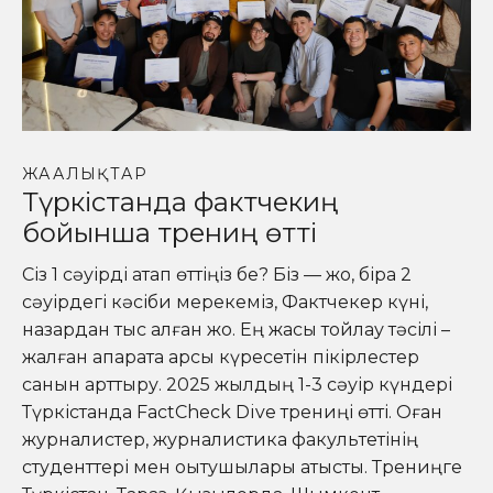
ЖАҢАЛЫҚТАР
Түркістанда фактчекиң
бойынша трениң өтті
Сіз 1 сәуірді атап өттіңіз бе? Біз — жоқ, бірақ 2
сәуірдегі кәсіби мерекеміз, Фактчекер күні,
назардан тыс қалған жоқ. Ең жақсы тойлау тәсілі –
жалған ақпаратқа қарсы күресетін пікірлестер
санын арттыру. 2025 жылдың 1-3 сәуір күндері
Түркістанда FactCheck Dive трениңі өтті. Оған
журналистер, журналистика факультетінің
студенттері мен оқытушылары қатысты. Трениңге