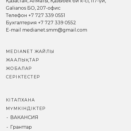
Қазақстан, Алматы, Қазыбек би к-сі, 117-үй,
Galianos БО, 207-офис
Телефон +7 727 339 0551
Бухгалтерия +7 727 339 0552
E-mail medianet.smm@gmail.com
MEDIANET ЖАЙЛЫ
ЖАҢАЛЫҚТАР
ЖОБАЛАР
СЕРІКТЕСТЕР
КІТАПХАНА
МҮМКІНДІКТЕР
ВАКАНСИЯ
Гранттар