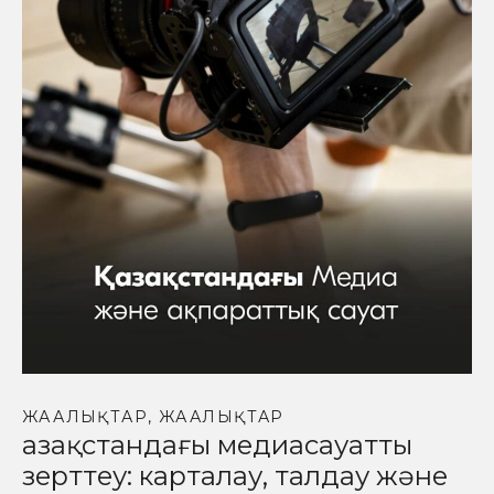
ЖАҢАЛЫҚТАР
,
ЖАҢАЛЫҚТАР
Қазақстандағы медиасауатты
зерттеу: карталау, талдау және